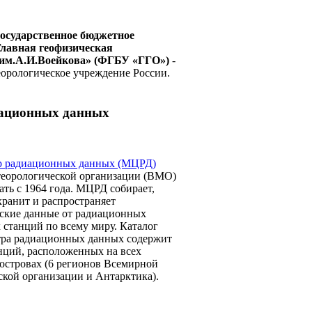
осударственное бюджетное
Главная геофизическая
 им.А.И.Воейкова» (ФГБУ «ГГО»)
-
еорологическое учреждение России.
ационных данных
р радиационных данных (МЦРД)
еорологической организации (ВМО)
ать с 1964 года. МЦРД собирает,
хранит и распространяет
ские данные от радиационных
 станций по всему миру. Каталог
ра радиационных данных содержит
анций, расположенных на всех
 островах (6 регионов Всемирной
ской организации и Антарктика).