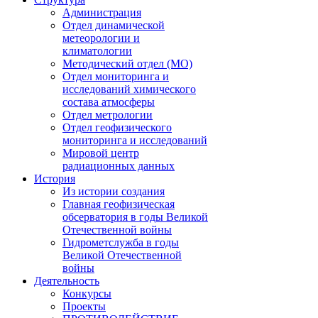
Администрация
Отдел динамической
метеорологии и
климатологии
Методический отдел (МО)
Отдел мониторинга и
исследований химического
состава атмосферы
Отдел метрологии
Отдел геофизического
мониторинга и исследований
Мировой центр
радиационных данных
История
Из истории создания
Главная геофизическая
обсерватория в годы Великой
Отечественной войны
Гидрометслужба в годы
Великой Отечественной
войны
Деятельность
Конкурсы
Проекты