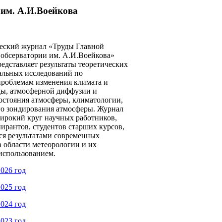
им. А.И.Воейкова
еский журнал «Труды Главной
 обсерватории им. А.И.Воейкова»
едставляет результаты теоретических
альных исследований по
роблемам изменения климата и
ды, атмосферной диффузии и
остояния атмосферы, климатологии,
о зондирования атмосферы. Журнал
широкий круг научных работников,
ирантов, студентов старших курсов,
я результатами современных
 области метеорологии и их
использованием.
026 год
025 год
024 год
023 год