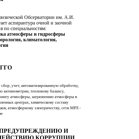
физической Обсерватории им. А.И.
ает аспирантура очной и заочной
я по специальностям:
зика атмосферы и гидросферы
теорология, климатология,
огия
ГГО
 сбор, учет, автоматизированную обработку,
о актинометрии, тепловому балансу,
ингу атмосферы, загрязнению атмосферы в
ленных центрах, химическому составу
ков, атмосферному электричеству, сети МРЛ -
ие
 ПРЕДУПРЕЖДЕНИЮ И
ДЕЙСТВИЮ КОРРУПЦИИ