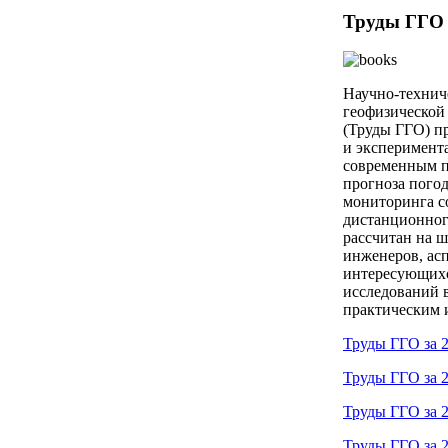
Труды ГГО 
Научно-технич
геофизической
(Труды ГГО) пр
и эксперимент
современным п
прогноза пого
мониторинга с
дистанционног
рассчитан на 
инженеров, асп
интересующихс
исследований в
практическим 
Труды ГГО за 2
Труды ГГО за 2
Труды ГГО за 2
Труды ГГО за 2