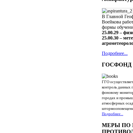
В Главной Гео
Воейкова работ
формы обучени
25.00.29 – фи
25.00.30 – ме
агрометеорол
Подробнее...
ГОСФОНД 
ГГО осуществляет
контроль данных п
фоновому монитор
городах и промыш
атмосферных осад
штормооповещен
Подробнее...
МЕРЫ ПО
ПРОТИВО