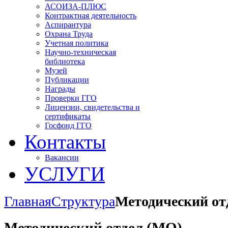
АСОИЗА-ПЛЮС
Контрактная деятельность
Аспирантура
Охрана Труда
Учетная политика
Научно-техническая
библиотека
Музей
Публикации
Награды
Проверки ГГО
Лицензии, свидетельства и
сертификаты
Госфонд ГГО
Контакты
Вакансии
УСЛУГИ
Главная
Структура
Методический от
Методический отдел (МО)