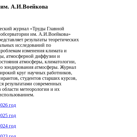
им. А.И.Воейкова
еский журнал «Труды Главной
 обсерватории им. А.И.Воейкова»
едставляет результаты теоретических
альных исследований по
роблемам изменения климата и
ды, атмосферной диффузии и
остояния атмосферы, климатологии,
о зондирования атмосферы. Журнал
широкий круг научных работников,
ирантов, студентов старших курсов,
я результатами современных
 области метеорологии и их
использованием.
026 год
025 год
024 год
023 год