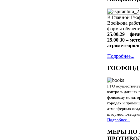
В Главной Гео
Воейкова работ
формы обучени
25.00.29 – фи
25.00.30 – ме
агрометеорол
Подробнее...
ГОСФОНД 
ГГО осуществляет
контроль данных п
фоновому монитор
городах и промыш
атмосферных осад
штормооповещен
Подробнее...
МЕРЫ ПО
ПРОТИВО