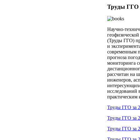
Труды ГГО 
Научно-технич
геофизической
(Труды ГГО) пр
и эксперимент
современным п
прогноза пого
мониторинга с
дистанционног
рассчитан на 
инженеров, асп
интересующихс
исследований в
практическим 
Труды ГГО за 2
Труды ГГО за 2
Труды ГГО за 2
Труды ГГО за 2