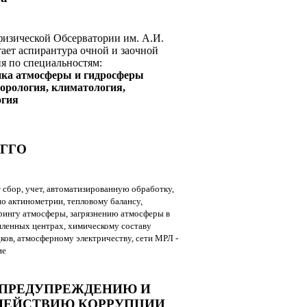
физической Обсерватории им. А.И.
ает аспирантура очной и заочной
я по специальностям:
зика атмосферы и гидросферы
теорология, климатология,
огия
ГГО
 сбор, учет, автоматизированную обработку,
о актинометрии, тепловому балансу,
ингу атмосферы, загрязнению атмосферы в
ленных центрах, химическому составу
ков, атмосферному электричеству, сети МРЛ -
ие
 ПРЕДУПРЕЖДЕНИЮ И
ДЕЙСТВИЮ КОРРУПЦИИ