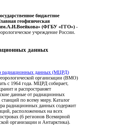
осударственное бюджетное
Главная геофизическая
 им.А.И.Воейкова» (ФГБУ «ГГО»)
-
еорологическое учреждение России.
ационных данных
р радиационных данных (МЦРД)
еорологической организации (ВМО)
ать с 1964 года. МЦРД собирает,
хранит и распространяет
ские данные от радиационных
 станций по всему миру. Каталог
ра радиационных данных содержит
анций, расположенных на всех
 островах (6 регионов Всемирной
ской организации и Антарктика).