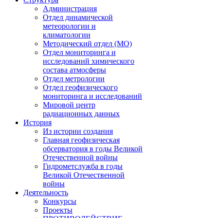
Администрация
Отдел динамической
метеорологии и
климатологии
Методический отдел (МО)
Отдел мониторинга и
исследований химического
состава атмосферы
Отдел метрологии
Отдел геофизического
мониторинга и исследований
Мировой центр
радиационных данных
История
Из истории создания
Главная геофизическая
обсерватория в годы Великой
Отечественной войны
Гидрометслужба в годы
Великой Отечественной
войны
Деятельность
Конкурсы
Проекты