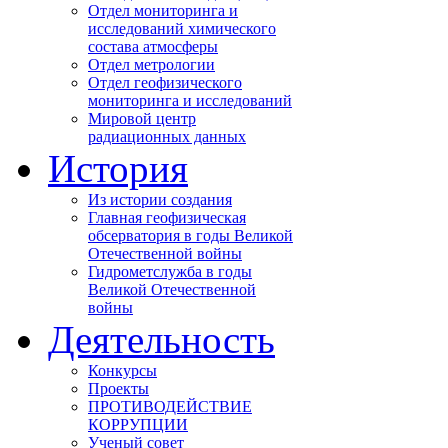
Отдел мониторинга и
исследований химического
состава атмосферы
Отдел метрологии
Отдел геофизического
мониторинга и исследований
Мировой центр
радиационных данных
История
Из истории создания
Главная геофизическая
обсерватория в годы Великой
Отечественной войны
Гидрометслужба в годы
Великой Отечественной
войны
Деятельность
Конкурсы
Проекты
ПРОТИВОДЕЙСТВИЕ
КОРРУПЦИИ
Ученый совет