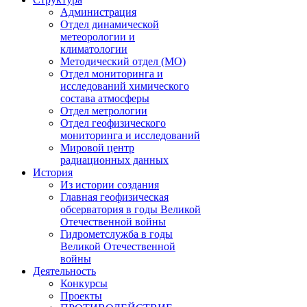
Администрация
Отдел динамической
метеорологии и
климатологии
Методический отдел (МО)
Отдел мониторинга и
исследований химического
состава атмосферы
Отдел метрологии
Отдел геофизического
мониторинга и исследований
Мировой центр
радиационных данных
История
Из истории создания
Главная геофизическая
обсерватория в годы Великой
Отечественной войны
Гидрометслужба в годы
Великой Отечественной
войны
Деятельность
Конкурсы
Проекты