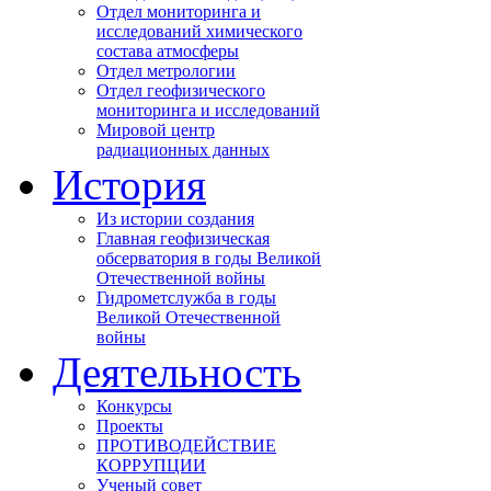
«Школа
Отдел мониторинга и
Арктики».
исследований химического
Участники
состава атмосферы
круглого
Отдел метрологии
стола
Отдел геофизического
осветили
мониторинга и исследований
различные
Мировой центр
аспекты
радиационных данных
основной
История
темы.
От
Из истории создания
Росгидромета
Главная геофизическая
в
обсерватория в годы Великой
работе
Отечественной войны
круглого
Гидрометслужба в годы
приняли
Великой Отечественной
директор
войны
ГГО
Деятельность
В.М.Катцов
и
зам.директора
Конкурсы
ААНИИ
Проекты
И.М.Ашик.
ПРОТИВОДЕЙСТВИЕ
В.М.
КОРРУПЦИИ
Катцов,
Ученый совет