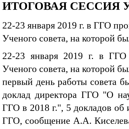
ИТОГОВАЯ СЕССИЯ 
а
также
не
только
22-23 января 2019 г. в ГГО пр
индикатором,
но
и
Ученого совета, на которой бы
фактором
изменений
климата,
22-23 января 2019 г. в ГГО
остается
средоточием
сложнейших
Ученого совета, на которой бы
научных
проблем,
первый день работы совета 
которые
нуждаются
в
доклад директора ГГО "О на
молодых
мотивированных
ГГО в 2018 г.", 5 докладов об
исследователях.
ГГО, сообщение А.А. Киселев