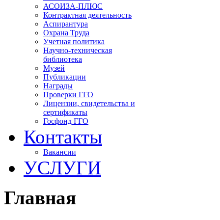
в
АСОИЗА-ПЛЮС
частности,
Контрактная деятельность
отметил,
Аспирантура
что
Охрана Труда
важнейшим
Учетная политика
контекстом
Научно-техническая
для
библиотека
решения
Музей
практически
Публикации
любых
Награды
арктических
Проверки ГГО
проблем
Лицензии, свидетельства и
является
сертификаты
изменение
Госфонд ГГО
климата.
Контакты
Арктика,
являясь
Вакансии
одним
УСЛУГИ
из
наиболее
уязвимых
к
Главная
глобальному
потеплению
регионом,