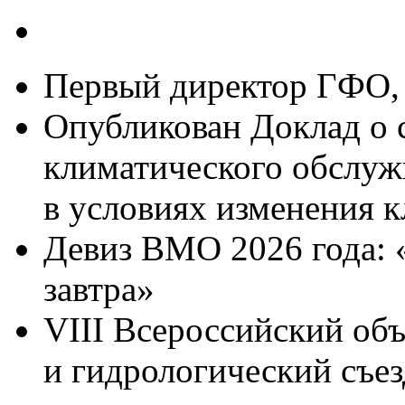
некоммерческих
организаций».
Председатель
региональной
Первый директор ГФО, 
общественной
организации
Опубликован Доклад о 
«Ученый
совет
Ямало-
климатического обслуж
Ненецкого
автономного
в условиях изменения к
округа»
А.
Каримов
Девиз ВМО 2026 года: 
сказал,
что
завтра»
на
сегодняшний
день
VIII Всероссийский об
в
Арктике
и гидрологический съез
наблюдается
нехватка
врачей