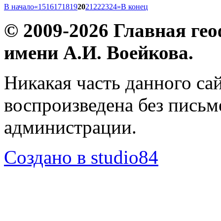
В начало
«
15
16
17
18
19
20
21
22
23
24
»
В конец
© 2009-2026 Главная ге
имени А.И. Воейкова.
Никакая часть данного са
воспроизведена без пись
администрации.
Создано в studio84