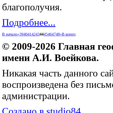
благополучия.
Подробнее...
В начало
«
39
40
41
42
43
44
45
46
47
48
»
В конец
© 2009-2026 Главная ге
имени А.И. Воейкова.
Никакая часть данного са
воспроизведена без пись
администрации.
Создано в studio84