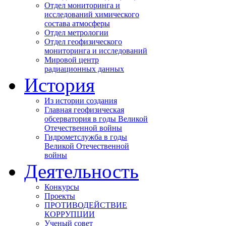
Отдел мониторинга и
исследований химического
состава атмосферы
Отдел метрологии
Отдел геофизического
мониторинга и исследований
Мировой центр
радиационных данных
История
Из истории создания
Главная геофизическая
обсерватория в годы Великой
Отечественной войны
Гидрометслужба в годы
Великой Отечественной
войны
Деятельность
Конкурсы
Проекты
ПРОТИВОДЕЙСТВИЕ
КОРРУПЦИИ
Ученый совет