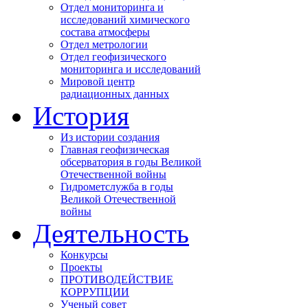
Отдел мониторинга и
исследований химического
состава атмосферы
Отдел метрологии
Отдел геофизического
мониторинга и исследований
Мировой центр
радиационных данных
История
Из истории создания
Главная геофизическая
обсерватория в годы Великой
Отечественной войны
Гидрометслужба в годы
Великой Отечественной
войны
Деятельность
Конкурсы
Проекты
ПРОТИВОДЕЙСТВИЕ
КОРРУПЦИИ
Ученый совет