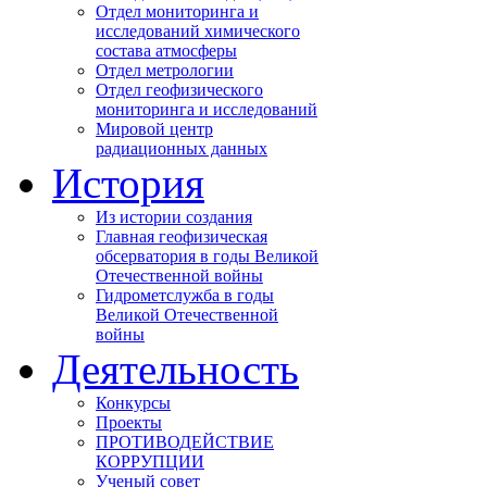
Отдел мониторинга и
исследований химического
состава атмосферы
Отдел метрологии
Отдел геофизического
мониторинга и исследований
Мировой центр
радиационных данных
История
Из истории создания
Главная геофизическая
обсерватория в годы Великой
Отечественной войны
Гидрометслужба в годы
Великой Отечественной
войны
Деятельность
Конкурсы
Проекты
ПРОТИВОДЕЙСТВИЕ
КОРРУПЦИИ
Ученый совет