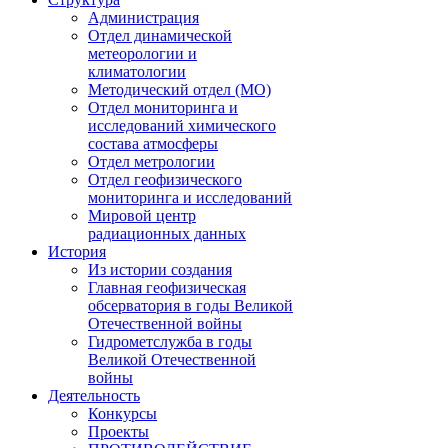
Администрация
Отдел динамической
метеорологии и
климатологии
Методический отдел (МО)
Отдел мониторинга и
исследований химического
состава атмосферы
Отдел метрологии
Отдел геофизического
мониторинга и исследований
Мировой центр
радиационных данных
История
Из истории создания
Главная геофизическая
обсерватория в годы Великой
Отечественной войны
Гидрометслужба в годы
Великой Отечественной
войны
Деятельность
Конкурсы
Проекты