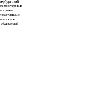
тербургской
ого мониторинга и
ие и умение
оторая тщательно
ие в ярких и
 обсерватории!