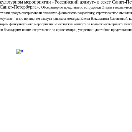
зкультурном мероприятии «Российский азимут» в зачет Санкт-Пе
 Санкт-Петербурга».
Обсерваторию представили: сотрудники Отдела геофизическ
частники продемонстрировали отличную физическую подготовку, стратегическое мышлен
зультат – и это во многом заслуга капитана команды Елены Николаевны Савенковой, к
торам физкультурного мероприятия «Российский азимут» за возможность принять участ
 благодарим наших спортсменов за яркие эмоции, упорство и достойное представление