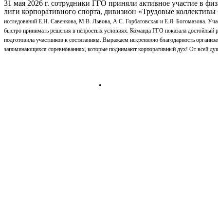
31 мая 2026 г. сотрудники ГГО приняли активное участие в фи
лиги корпоративного спорта, дивизион «Трудовые коллективы
исследований Е.Н. Савенкова, М.В. Львова, А.С. Горбатовская и Е.Я. Богомазова. У
быстро принимать решения в непростых условиях. Команда ГГО показала достойный ре
подготовила участников к состязаниям. Выражаем искреннюю благодарность организа
запоминающихся соревнованиях, которые поднимают корпоративный дух! От всей души