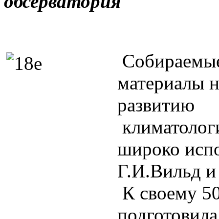
обсерватория
Собираемые
материалы 
развитию
климатологи
широко испо
Г.И.Вильд и
К своему 5
подготовила