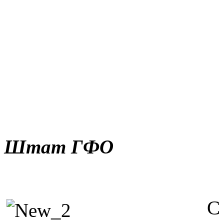
Штат ГФО
С