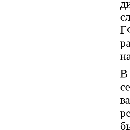
д
с
Г
р
н
В
с
в
р
б