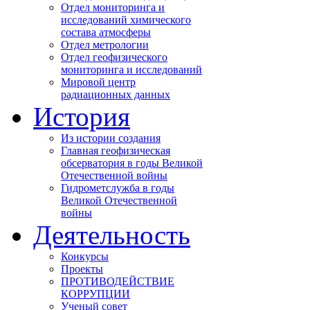
Отдел мониторинга и
исследований химического
состава атмосферы
Отдел метрологии
Отдел геофизического
мониторинга и исследований
Мировой центр
радиационных данных
История
Из истории создания
Главная геофизическая
обсерватория в годы Великой
Отечественной войны
Гидрометслужба в годы
Великой Отечественной
войны
Деятельность
Конкурсы
Проекты
ПРОТИВОДЕЙСТВИЕ
КОРРУПЦИИ
Ученый совет