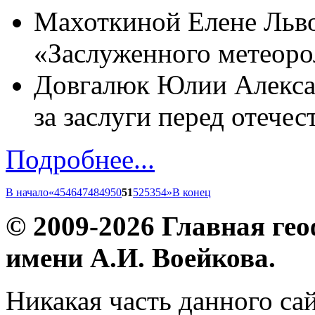
Махоткиной Елене Льво
«Заслуженного метеоро
Довгалюк Юлии Алекса
за заслуги перед отечес
Подробнее...
В начало
«
45
46
47
48
49
50
51
52
53
54
»
В конец
© 2009-2026 Главная ге
имени А.И. Воейкова.
Никакая часть данного са