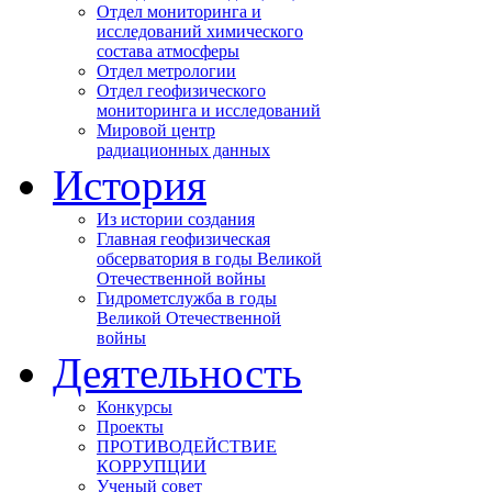
Отдел мониторинга и
исследований химического
состава атмосферы
Отдел метрологии
Отдел геофизического
мониторинга и исследований
Мировой центр
радиационных данных
История
Из истории создания
Главная геофизическая
обсерватория в годы Великой
Отечественной войны
Гидрометслужба в годы
Великой Отечественной
войны
Деятельность
Конкурсы
Проекты
ПРОТИВОДЕЙСТВИЕ
КОРРУПЦИИ
Ученый совет